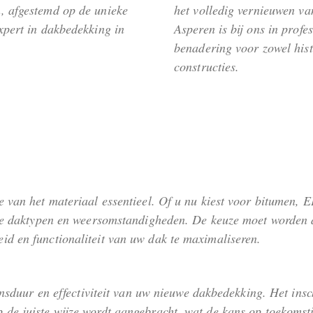
, afgestemd op de unieke
het volledig vernieuwen v
xpert in dakbedekking in
Asperen is bij ons in prof
benadering voor zowel hist
constructies.
e van het materiaal essentieel. Of u nu kiest voor bitumen, 
ende daktypen en weersomstandigheden. De keuze moet worden 
d en functionaliteit van uw dak te maximaliseren.
vensduur en effectiviteit van uw nieuwe dakbedekking. Het in
de juiste wijze wordt aangebracht, wat de kans op toekomsti