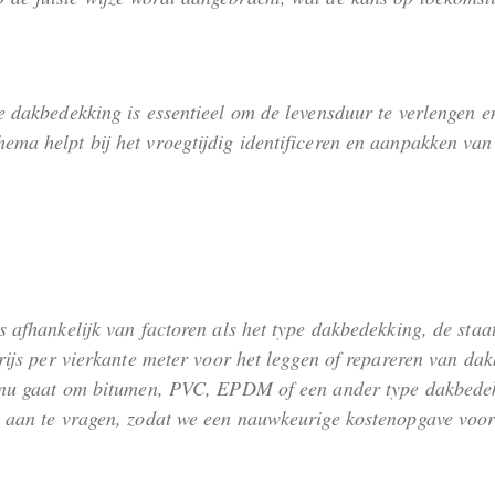
we dakbedekking is essentieel om de levensduur te verlengen
ema helpt bij het vroegtijdig identificeren en aanpakken va
s afhankelijk van factoren als het type dakbedekking, de sta
prijs per vierkante meter voor het leggen of repareren van da
t nu gaat om bitumen, PVC, EPDM of een ander type dakbedekki
te aan te vragen, zodat we een nauwkeurige kostenopgave vo