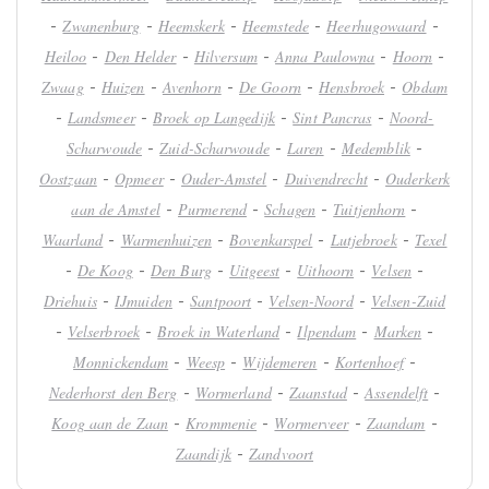
-
-
-
-
-
Zwanenburg
Heemskerk
Heemstede
Heerhugowaard
-
-
-
-
-
Heiloo
Den Helder
Hilversum
Anna Paulowna
Hoorn
-
-
-
-
-
Zwaag
Huizen
Avenhorn
De Goorn
Hensbroek
Obdam
-
-
-
-
Landsmeer
Broek op Langedijk
Sint Pancras
Noord-
-
-
-
-
Scharwoude
Zuid-Scharwoude
Laren
Medemblik
-
-
-
-
Oostzaan
Opmeer
Ouder-Amstel
Duivendrecht
Ouderkerk
-
-
-
-
aan de Amstel
Purmerend
Schagen
Tuitjenhorn
-
-
-
-
Waarland
Warmenhuizen
Bovenkarspel
Lutjebroek
Texel
-
-
-
-
-
-
De Koog
Den Burg
Uitgeest
Uithoorn
Velsen
-
-
-
-
Driehuis
IJmuiden
Santpoort
Velsen-Noord
Velsen-Zuid
-
-
-
-
-
Velserbroek
Broek in Waterland
Ilpendam
Marken
-
-
-
-
Monnickendam
Weesp
Wijdemeren
Kortenhoef
-
-
-
-
Nederhorst den Berg
Wormerland
Zaanstad
Assendelft
-
-
-
-
Koog aan de Zaan
Krommenie
Wormerveer
Zaandam
-
Zaandijk
Zandvoort