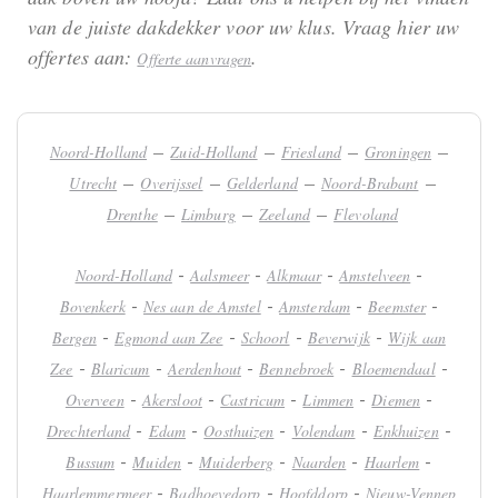
van de juiste dakdekker voor uw klus. Vraag hier uw
offertes aan:
.
Offerte aanvragen
–
–
–
–
Noord-Holland
Zuid-Holland
Friesland
Groningen
–
–
–
–
Utrecht
Overijssel
Gelderland
Noord-Brabant
–
–
–
Drenthe
Limburg
Zeeland
Flevoland
-
-
-
-
Noord-Holland
Aalsmeer
Alkmaar
Amstelveen
-
-
-
-
Bovenkerk
Nes aan de Amstel
Amsterdam
Beemster
-
-
-
-
Bergen
Egmond aan Zee
Schoorl
Beverwijk
Wijk aan
-
-
-
-
-
Zee
Blaricum
Aerdenhout
Bennebroek
Bloemendaal
-
-
-
-
-
Overveen
Akersloot
Castricum
Limmen
Diemen
-
-
-
-
-
Drechterland
Edam
Oosthuizen
Volendam
Enkhuizen
-
-
-
-
-
Bussum
Muiden
Muiderberg
Naarden
Haarlem
-
-
-
Haarlemmermeer
Badhoevedorp
Hoofddorp
Nieuw-Vennep