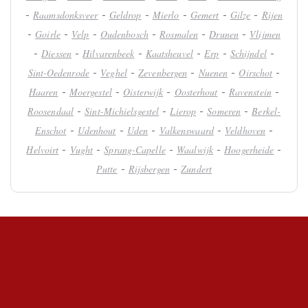
-
-
-
-
-
-
Raamsdonksveer
Geldrop
Mierlo
Gemert
Gilze
Rijen
-
-
-
-
-
-
Goirle
Velp
Oudenbosch
Rosmalen
Drunen
Vlijmen
-
-
-
-
-
-
Diessen
Hilvarenbeek
Kaatsheuvel
Erp
Schijndel
-
-
-
-
-
Sint-Oedenrode
Veghel
Zevenbergen
Nuenen
Oirschot
-
-
-
-
-
Haaren
Moergestel
Oisterwijk
Oosterhout
Ravenstein
-
-
-
-
Roosendaal
Sint-Michielsgestel
Lierop
Someren
Berkel-
-
-
-
-
-
Enschot
Udenhout
Uden
Valkenswaard
Veldhoven
-
-
-
-
-
Helvoirt
Vught
Sprang-Capelle
Waalwijk
Hoogerheide
-
-
Putte
Rijsbergen
Zundert