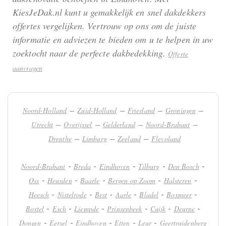
KiesJeDak.nl kunt u gemakkelijk en snel dakdekkers
offertes vergelijken. Vertrouw op ons om de juiste
informatie en adviezen te bieden om u te helpen in uw
zoektocht naar de perfecte dakbedekking.
Offerte
aanvragen
–
–
–
–
Noord-Holland
Zuid-Holland
Friesland
Groningen
–
–
–
–
Utrecht
Overijssel
Gelderland
Noord-Brabant
–
–
–
Drenthe
Limburg
Zeeland
Flevoland
-
-
-
-
-
Noord-Brabant
Breda
Eindhoven
Tilburg
Den Bosch
-
-
-
-
-
Oss
Heusden
Baarle
Bergen op Zoom
Halsteren
-
-
-
-
-
-
Heesch
Nistelrode
Best
Aarle
Bladel
Boxmeer
-
-
-
-
-
-
Boxtel
Esch
Liempde
Prinsenbeek
Cuijk
Deurne
-
-
-
-
-
Dongen
Eersel
Eindhoven
Etten
Leur
Geertruidenberg