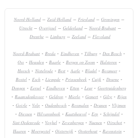
–
–
–
–
Noord-Holland
Zuid-Holland
Friesland
Groningen
–
–
–
–
Utrecht
Overijssel
Gelderland
Noord-Brabant
–
–
–
Drenthe
Limburg
Zeeland
Flevoland
-
-
-
-
-
Noord-Brabant
Breda
Eindhoven
Tilburg
Den Bosch
-
-
-
-
-
Oss
Heusden
Baarle
Bergen op Zoom
Halsteren
-
-
-
-
-
-
Heesch
Nistelrode
Best
Aarle
Bladel
Boxmeer
-
-
-
-
-
-
Boxtel
Esch
Liempde
Prinsenbeek
Cuijk
Deurne
-
-
-
-
-
Dongen
Eersel
Eindhoven
Etten
Leur
Geertruidenberg
-
-
-
-
-
-
Raamsdonksveer
Geldrop
Mierlo
Gemert
Gilze
Rijen
-
-
-
-
-
-
Goirle
Velp
Oudenbosch
Rosmalen
Drunen
Vlijmen
-
-
-
-
-
-
Diessen
Hilvarenbeek
Kaatsheuvel
Erp
Schijndel
-
-
-
-
-
Sint-Oedenrode
Veghel
Zevenbergen
Nuenen
Oirschot
-
-
-
-
-
Haaren
Moergestel
Oisterwijk
Oosterhout
Ravenstein