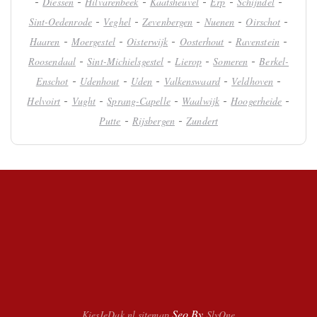
-
-
-
-
-
-
Diessen
Hilvarenbeek
Kaatsheuvel
Erp
Schijndel
-
-
-
-
-
Sint-Oedenrode
Veghel
Zevenbergen
Nuenen
Oirschot
-
-
-
-
-
Haaren
Moergestel
Oisterwijk
Oosterhout
Ravenstein
-
-
-
-
Roosendaal
Sint-Michielsgestel
Lierop
Someren
Berkel-
-
-
-
-
-
Enschot
Udenhout
Uden
Valkenswaard
Veldhoven
-
-
-
-
-
Helvoirt
Vught
Sprang-Capelle
Waalwijk
Hoogerheide
-
-
Putte
Rijsbergen
Zundert
Seo By
KiesJeDak.nl
sitemap
SlyOne