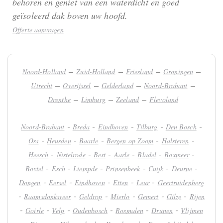
behoren en geniet van een waterdicht en goed
geïsoleerd dak boven uw hoofd.
Offerte aanvragen
–
–
–
–
Noord-Holland
Zuid-Holland
Friesland
Groningen
–
–
–
–
Utrecht
Overijssel
Gelderland
Noord-Brabant
–
–
–
Drenthe
Limburg
Zeeland
Flevoland
-
-
-
-
-
Noord-Brabant
Breda
Eindhoven
Tilburg
Den Bosch
-
-
-
-
-
Oss
Heusden
Baarle
Bergen op Zoom
Halsteren
-
-
-
-
-
-
Heesch
Nistelrode
Best
Aarle
Bladel
Boxmeer
-
-
-
-
-
-
Boxtel
Esch
Liempde
Prinsenbeek
Cuijk
Deurne
-
-
-
-
-
Dongen
Eersel
Eindhoven
Etten
Leur
Geertruidenberg
-
-
-
-
-
-
Raamsdonksveer
Geldrop
Mierlo
Gemert
Gilze
Rijen
-
-
-
-
-
-
Goirle
Velp
Oudenbosch
Rosmalen
Drunen
Vlijmen